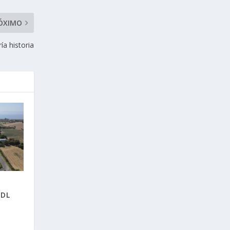
ÓXIMO
ía historia
o
GDL