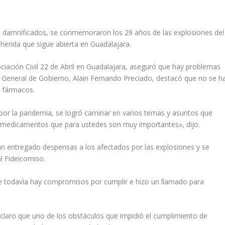
os damnificados, se conmemoraron los 29 años de las explosiones del
herida que sigue abierta en Guadalajara.
ociación Civil 22 de Abril en Guadalajara, aseguró que hay problemas
 General de Gobierno, Alain Fernando Preciado, destacó que no se h
s fármacos.
por la pandemia, se logró caminar en varios temas y asuntos que
s medicamentos que para ustedes son muy importantes», dijo.
an entregado despensas a los afectados por las explosiones y se
l Fideicomiso.
e todavía hay compromisos por cumplir e hizo un llamado para
laro que uno de los obstáculos que impidió el cumplimiento de