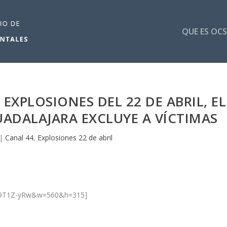
QUE ES OCS
 EXPLOSIONES DEL 22 DE ABRIL, EL
ADALAJARA EXCLUYE A VÍCTIMAS
|
Canal 44
,
Explosiones 22 de abril
kb9T1Z-yRw&w=560&h=315]