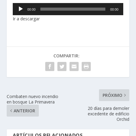
R
00:00
00:00
e
Ir a descargar
p
r
o
d
u
c
COMPARTIR:
t
o
r
d
e
PRÓXIMO
Combaten nuevo incendio
a
en bosque La Primavera
u
20 días para demoler
ANTERIOR
d
excedente de edificio
i
Orchid
o
ARTÍCULOS RELACIONADOS