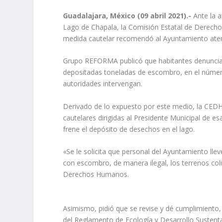
Guadalajara, México (09 abril 2021).-
Ante la 
Lago de Chapala, la Comisión Estatal de Derecho
medida cautelar recomendó al Ayuntamiento aten
Grupo REFORMA publicó que habitantes denunciaro
depositadas toneladas de escombro, en el número
autoridades intervengan.
Derivado de lo expuesto por este medio, la CEDHJ 
cautelares dirigidas al Presidente Municipal de esa
frene el depósito de desechos en el lago.
«Se le solicita que personal del Ayuntamiento llev
con escombro, de manera ilegal, los terrenos coli
Derechos Humanos.
Asimismo, pidió que se revise y dé cumplimiento, e
del Reglamento de Ecología y Desarrollo Sustenta