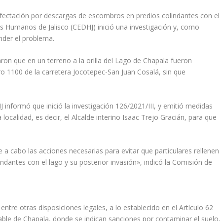
afectación por descargas de escombros en predios colindantes con el
s Humanos de Jalisco (CEDHJ) inició una investigación y, como
der el problema.
n que en un terreno a la orilla del Lago de Chapala fueron
 1100 de la carretera Jocotepec-San Juan Cosalá, sin que
informó que inició la investigación 126/2021/III, y emitió medidas
 localidad, es decir, el Alcalde interino Isaac Trejo Gracián, para que
e a cabo las acciones necesarias para evitar que particulares rellenen
ndantes con el lago y su posterior invasión», indicó la Comisión de
ntre otras disposiciones legales, a lo establecido en el Artículo 62
ble de Chapala, donde se indican sanciones por contaminar el suelo,