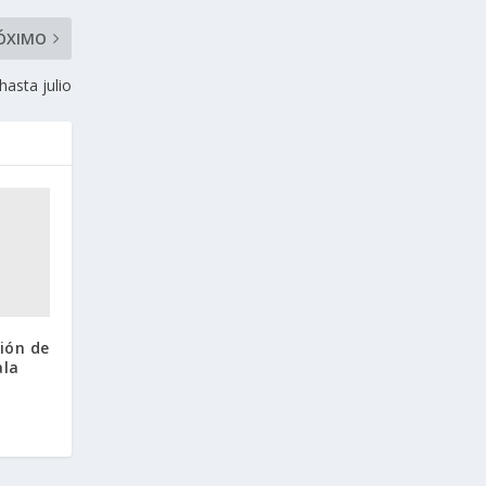
ÓXIMO
asta julio
ión de
ala