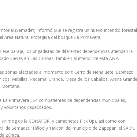
ritorial (Semadet) informó que se registra un nuevo incendio foresta
del Área Natural Protegida del bosque La Primavera.
ese paraje, los brigadistas de diferentes dependencias atienden la
pasado jueves en Las Canoas, también al interior de esta ANP.
las zonas afectadas al momento son: Cerro de Nehajuete, Espinazo
icos, Milpillas, Pedernal Grande, Mesa de los Caballos, Arena Grande
la Montaña.
e La Primavera 554 combatientes de dependencias municipales,
 y voluntarios capacitados.
, unimog de la CONAFOR, y camionetas Pick Up), así como con
htli’ de Semadet; ‘Tláloc’ y ‘Halcón’ del municipio de Zapopan; el SAMU
de Zúñiga.