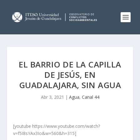
EL BARRIO DE LA CAPILLA
DE JESÚS, EN
GUADALAJARA, SIN AGUA
Abr 3, 2021
|
Agua
,
Canal 44
[youtube https://www.youtube.com/watch?
v=f5I8sYAx3Io&w=560&h=315]