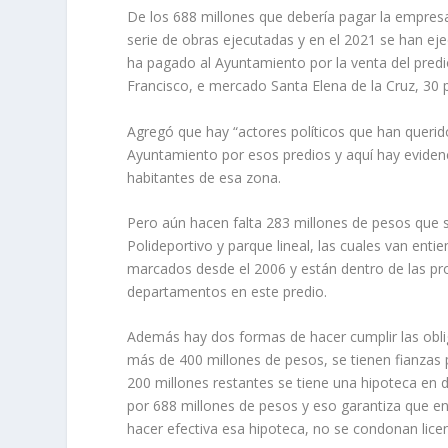
De los 688 millones que debería pagar la empresa
serie de obras ejecutadas y en el 2021 se han ej
ha pagado al Ayuntamiento por la venta del predio”
Francisco, e mercado Santa Elena de la Cruz, 30 
Agregó que hay “actores políticos que han querid
Ayuntamiento por esos predios y aquí hay evidenci
habitantes de esa zona.
Pero aún hacen falta 283 millones de pesos que s
Polideportivo y parque lineal, las cuales van ent
marcados desde el 2006 y están dentro de las pro
departamentos en este predio.
Además hay dos formas de hacer cumplir las oblig
más de 400 millones de pesos, se tienen fianzas 
200 millones restantes se tiene una hipoteca en 
por 688 millones de pesos y eso garantiza que e
hacer efectiva esa hipoteca, no se condonan licen