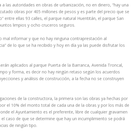
 a las autoridades en obras de urbanización, no en dinero, “hay una
ecutado obras por 405 millones de pesos y es parte del precio que se
 entre ellas 93 calles, el parque natural Huentitán, el parque San
puntos limpios y ocho cruceros seguros.
o mal informar y que no hay ninguna contraprestación al
a” de lo que se ha recibido y hoy en día ya las puede disfrutar los
erán aplicados al parque Puerta de la Barranca, Avenida Troncal,
iempo y forma, es decir no hay ningún retaso según los acuerdos
yecciones y análisis de construcción, a la fecha no se construyen
aciones de la constructora, la primera son las obras ya hechas por
por el 10% del monto total de cada una de la obras y por los más de
donde el Ayuntamiento es el preferente, libre de cualquier gravamen
n el caso de que se determine que hay un incumplimiento se podrá
cias de ningún tipo.