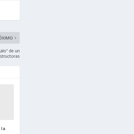
ÓXIMO
galo” de un
structoras
 la
o