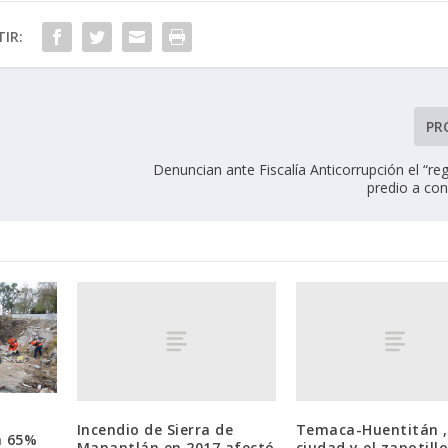
IR:
PR
Denuncian ante Fiscalía Anticorrupción el “re
predio a con
Incendio de Sierra de
Temaca-Huentitán ,
a 65%
Manantlán en 2017 afectó
ciudad y el zapotill