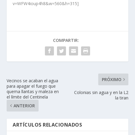
v=WFW4ioup4h8&w=560&h=315]
COMPARTIR:
PRÓXIMO
Vecinos se acaban el agua
para apagar el fuego que
quema llantas y maleza en
Colonias sin agua y en la L2
el límite del Centinela
la tiran
ANTERIOR
ARTÍCULOS RELACIONADOS