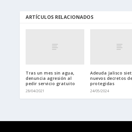
ARTÍCULOS RELACIONADOS
Tras un mes sin agua,
Adeuda Jalisco sie
denuncia agresión al
nuevos decretos d
pedir servicio gratuito
protegidas
28/04/2021
24/05/2024
Diseñado por
| Desarrollado por
Elegant Themes
WordPr