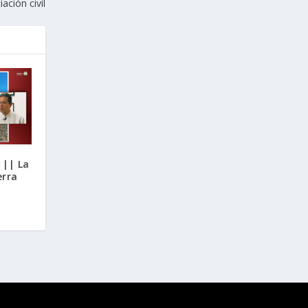
iación civil
 || La
erra