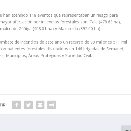
 se han atendido 118 eventos que representaban un riesgo para
mayor afectación por incendios forestales son: Tala (478.63 ha),
omulco de Zúñiga (408.01 ha) y Mazamitla (392.00 ha).
 combate de incendios de este año un recurso de 99 millones 511 mil
combatientes forestales distribuidos en 146 brigadas de Semadet,
s, Municipios, Áreas Protegidas y Sociedad Civil.
IR: