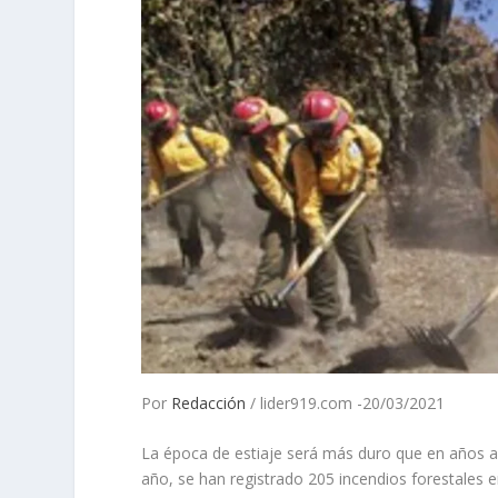
Por
Redacción
/ lider919.com -20/03/2021
La época de estiaje será más duro que en años an
año, se han registrado 205 incendios forestales e