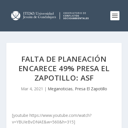
FALTA DE PLANEACIÓN
ENCARECE 49% PRESA EL
ZAPOTILLO: ASF
Mar 4, 2021
|
Meganoticias
,
Presa El Zapotillo
[youtube https://www.youtube.com/watch?
v=YBUIeBvDNAE&w=560&h=315]