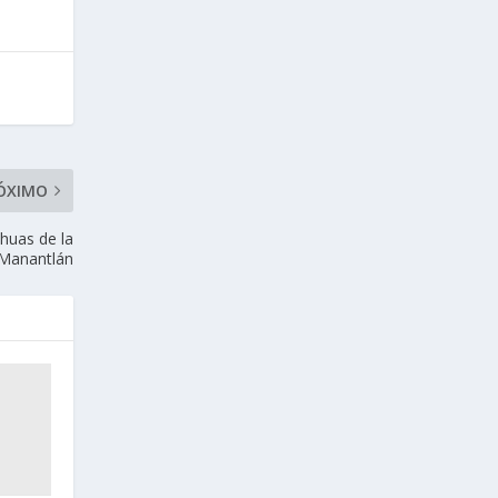
ÓXIMO
huas de la
 Manantlán