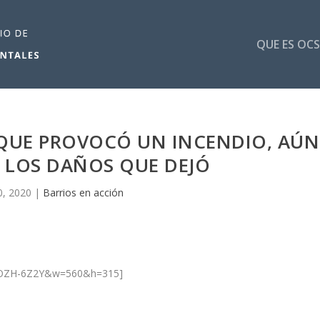
QUE ES OCS
 QUE PROVOCÓ UN INCENDIO, AÚN
 LOS DAÑOS QUE DEJÓ
0, 2020
|
Barrios en acción
fPOZH-6Z2Y&w=560&h=315]