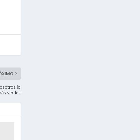
ÓXIMO
nosotros lo
más verdes