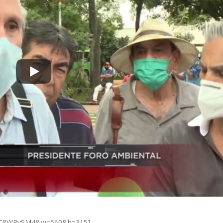
AvnC8WRySM4&w=560&h=315]