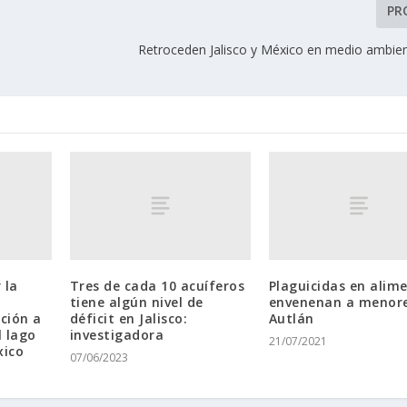
PR
Retroceden Jalisco y México en medio ambien
 la
Tres de cada 10 acuíferos
Plaguicidas en alim
tiene algún nivel de
envenenan a menore
ición a
déficit en Jalisco:
Autlán
l lago
investigadora
21/07/2021
xico
07/06/2023