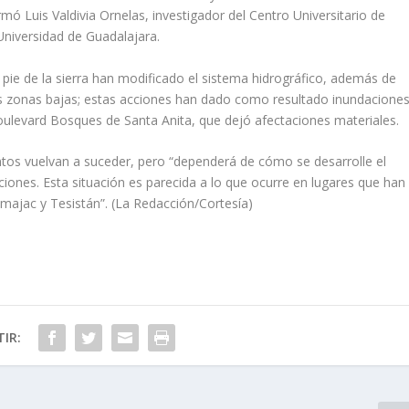
rmó Luis Valdi­via Ornelas, investigador del Centro Universitario de
Universidad de Guadalajara.
l pie de la sierra han modificado el sistema hidrográfico, además de
s zonas bajas; estas acciones han dado como resultado inundacione
oulevard Bosques de Santa Anita, que dejó afectaciones materiales.
ntos vuelvan a suceder, pero “de­penderá de cómo se desarro­lle el
acio­nes. Esta situación es parecida a lo que ocurre en lugares que han
ma­jac y Tesistán”. (La Redac­ción/Cortesía)
IR: