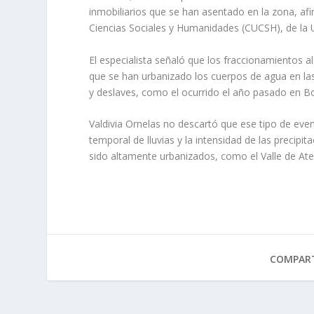
inmo­biliarios que se han asentado en la zona, afi
Cien­cias Sociales y Humanidades (CUCSH), de la 
El especialista señaló que los fraccionamientos a
que se han urbanizado los cuerpos de agua en la
y deslaves, como el ocurrido el año pasado en B
Valdivia Ornelas no des­cartó que ese tipo de eve
temporal de lluvias y la intensidad de las precipit
sido altamente urbaniza­dos, como el Valle de Ate
COMPART