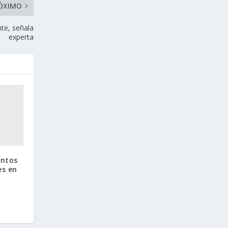
ÓXIMO
te, señala
experta
entos
s en