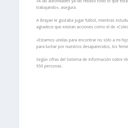
«A las autoridades ya las rebasó todo lo que est
trabajando», asegura.
A Brayan le gustaba jugar futbol, mientras estud
agradece que existan acciones como el de «Colect
«Estamos unidas para encontrar no sólo a mi hijo
para luchar por nuestros desaparecidos, los femin
Según cifras del Sistema de Información sobre Ví
950 personas.