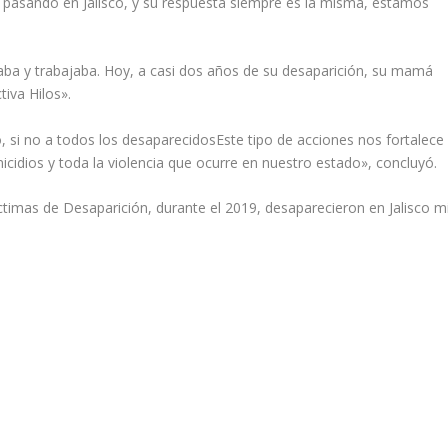
á pasando en Jalisco, y su respuesta siempre es la misma, estamos
iaba y trabajaba. Hoy, a casi dos años de su desaparición, su mamá
iva Hilos».
, si no a todos los desaparecidosEste tipo de acciones nos fortalece
icidios y toda la violencia que ocurre en nuestro estado», concluyó.
ctimas de Desaparición, durante el 2019, desaparecieron en Jalisco mi