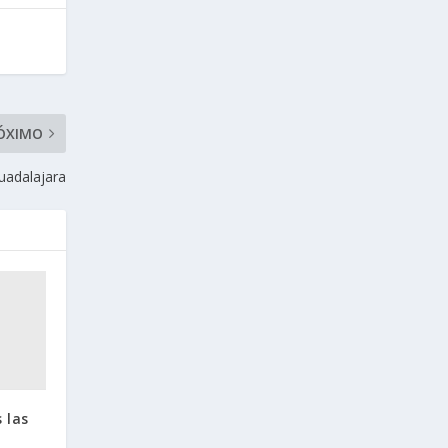
ÓXIMO
uadalajara
 las