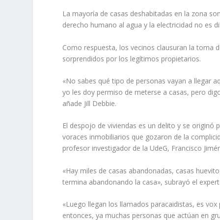
La mayoría de casas deshabitadas en la zona son 
derecho humano al agua y la electricidad no es dif
Como respuesta, los vecinos clausuran la toma de 
sorprendidos por los legítimos propietarios.
«No sabes qué tipo de personas vayan a llegar a
yo les doy permiso de meterse a casas, pero digo,
añade Jill Debbie.
El despojo de viviendas es un delito y se originó
voraces inmobiliarios que gozaron de la complici
profesor investigador de la UdeG, Francisco Jim
«Hay miles de casas abandonadas, casas huevito,
termina abandonando la casa», subrayó el expert
«Luego llegan los llamados paracaidistas, es vox
entonces, ya muchas personas que actúan en gru