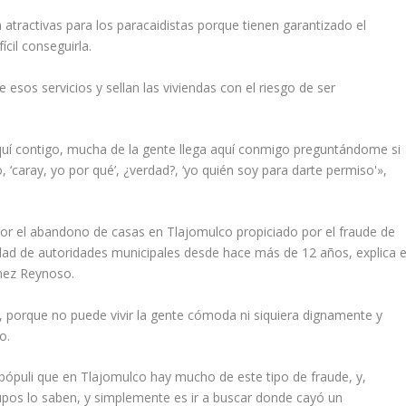
atractivas para los paracaidistas porque tienen garantizado el
ícil conseguirla.
esos servicios y sellan las viviendas con el riesgo de ser
quí contigo, mucha de la gente llega aquí conmigo preguntándome si
 ‘caray, yo por qué’, ¿verdad?, ‘yo quién soy para darte permiso'»,
 por el abandono de casas en Tlajomulco propiciado por el fraude de
dad de autoridades municipales desde hace más de 12 años, explica e
énez Reynoso.
 porque no puede vivir la gente cómoda ni siquiera dignamente y
o.
 pópuli que en Tlajomulco hay mucho de este tipo de fraude, y,
pos lo saben, y simplemente es ir a buscar donde cayó un