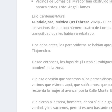
Vecinos de Lomas del Mirador han obstruido la 
paracaidistas. Foto: Ángel Llamas
Julio Cárdenas/Mural
Guadalajara, México (09 febrero 2020).-
Cuand
los vecinos de la etapa número cuatro de Lomas 
tranquilidad que les habían arrebatado.
Dos años antes, los paracaidistas se habían apr
Tlajomulco.
Desde entonces, los hijos de Jill Debbie Rodrígu
apoderó de la zona.
«En esa ocasión que sacamos a los paracaidistas,
vecinos que vivimos aquí, que saliéramos, que p
recuerda la mujer al avanzar por la Calle Monte 
«Se dieron a la tarea, hombres, ahora sí que a gol
verdad, y los sacamos, pero sí estuvo bastante cr