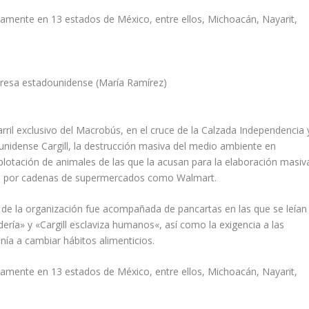
neamente en 13 estados de México, entre ellos, Michoacán, Nayarit,
presa estadounidense (María Ramírez)
arril exclusivo del Macrobús, en el cruce de la Calzada Independencia 
unidense Cargill, la destrucción masiva del medio ambiente en
xplotación de animales de las que la acusan para la elaboración masiv
idos por cadenas de supermercados como Walmart.
 de la organización fue acompañada de pancartas en las que se leían
dería
» y «
Cargill esclaviza humanos
«, así como la exigencia a las
nía a cambiar hábitos alimenticios.
neamente en 13 estados de México, entre ellos, Michoacán, Nayarit,