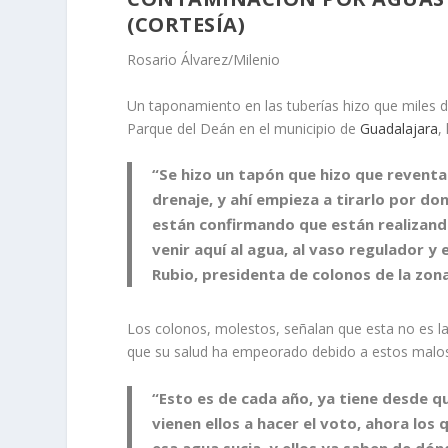
(CORTESÍA)
Rosario Álvarez/Milenio
Un taponamiento en las tuberías hizo que miles d
Parque del Deán
en el municipio de
Guadalajara
,
“Se hizo un tapón que hizo que reventara
drenaje, y ahí empieza a tirarlo por don
están confirmando que están realizando
venir aquí al agua, al vaso regulador y
Rubio, presidenta de colonos de la zon
Los colonos, molestos, señalan que esta no es l
que su salud ha empeorado debido a estos malos
“Esto es de cada año, ya tiene desde 
vienen ellos a hacer el voto, ahora los
esa agua sucia, y ellos ya saben de dó