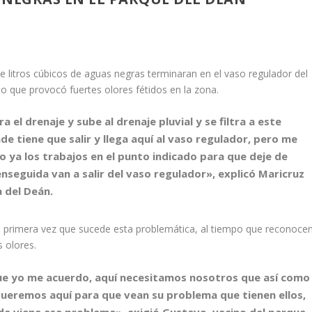
e litros cúbicos de aguas negras terminaran en el vaso regulador del
 lo que provocó fuertes olores fétidos en la zona.
 el drenaje y sube al drenaje pluvial y se filtra a este
de tiene que salir y llega aquí al vaso regulador, pero me
 ya los trabajos en el punto indicado para que deje de
 enseguida van a salir del vaso regulador», explicó Maricruz
a del Deán.
a primera vez que sucede esta problemática, al tiempo que reconoce
 olores.
que yo me acuerdo, aquí necesitamos nosotros que así como
 queremos aquí para que vean su problema que tienen ellos,
nde viene ese problema», exigió Gustavo, vecino del parque.