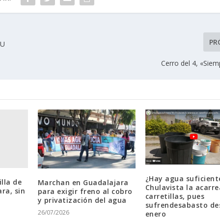
PR
EU
Cerro del 4, «Siem
¿Hay agua suficient
illa de
Marchan en Guadalajara
Chulavista la acarr
ra, sin
para exigir freno al cobro
carretillas, pues
y privatización del agua
sufrendesabasto de
26/07/2026
enero