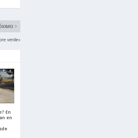
ÓXIMO
pre verde»
e? En
ean en
sde