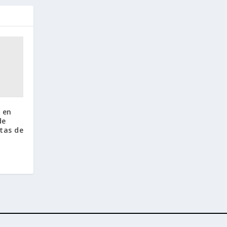
o en
de
tas de