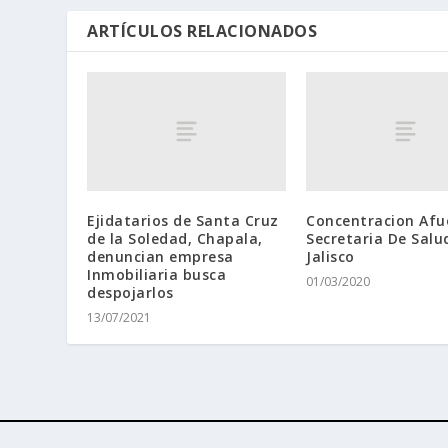
ARTÍCULOS RELACIONADOS
Ejidatarios de Santa Cruz
Concentracion Afu
de la Soledad, Chapala,
Secretaria De Salu
denuncian empresa
Jalisco
Inmobiliaria busca
01/03/2020
despojarlos
13/07/2021
Diseñado por
| Desarrollado por
Elegant Themes
WordPr