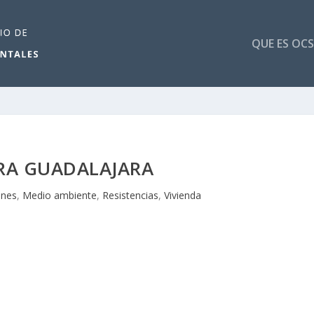
QUE ES OCS
RA GUADALAJARA
ones
,
Medio ambiente
,
Resistencias
,
Vivienda