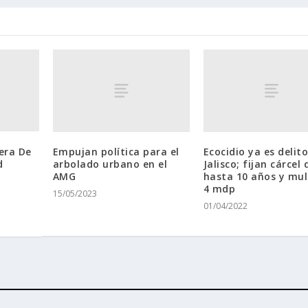
era De
Empujan política para el
Ecocidio ya es delit
d
arbolado urbano en el
Jalisco; fijan cárcel 
AMG
hasta 10 años y mul
4 mdp
15/05/2023
01/04/2022
ess