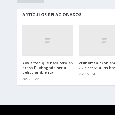
ARTÍCULOS RELACIONADOS
Advierten que basurero en
Visibilizan proble
presa El Ahogado sería
vivir cerca a los b
delito ambiental
25/11/2024
28/12/2022
Diseñado por
| Desarrollado por
Elegant Themes
WordPr