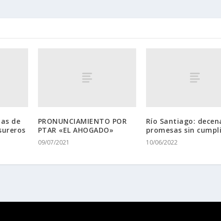
mas de
PRONUNCIAMIENTO POR
Río Santiago: decen
asureros
PTAR «EL AHOGADO»
promesas sin cumpli
09/07/2021
10/06/2022
ess