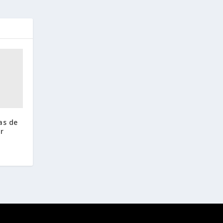
as de
r