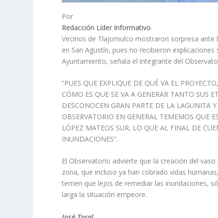
Por
Redacción Líder Informativo
Vecinos de Tlajomulco mostraron sorpresa ante l
en San Agustín, pues no recibieron explicaciones 
Ayuntamiento, señala el integrante del Observato
“PUES QUE EXPLIQUE DE QUÉ VA EL PROYECTO,
CÓMO ES QUE SE VA A GENERAR TANTO SUS E
DESCONOCEN GRAN PARTE DE LA LAGUNITA Y 
OBSERVATORIO EN GENERAL TEMEMOS QUE EST
LÓPEZ MATEOS SUR, LO QUE AL FINAL DE CU
INUNDACIONES”.
El Observatorio advierte que la creación del vas
zona, que incluso ya han cobrado vidas humanas, 
temen que lejos de remediar las inundaciones, só
larga la situación empeore.
José Toral