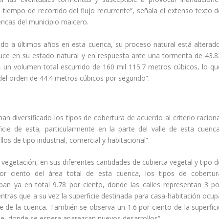
 tiempo de recorrido del flujo recurrente”, señala el extenso texto d
encas del municipio maicero.
do a últimos años en esta cuenca, su proceso natural está alterado
uce en su estado natural y en respuesta ante una tormenta de 43.8
, un volumen total escurrido de 160 mil 115.7 metros cúbicos, lo qu
del orden de 44.4 metros cúbicos por segundo”.
han diversificado los tipos de cobertura de acuerdo al criterio racion
icie de esta, particularmente en la parte del valle de esta cuenca
s de tipo industrial, comercial y habitacional”.
 vegetación, en sus diferentes cantidades de cubierta vegetal y tipo d
or ciento del área total de esta cuenca, los tipos de cobertur
pan ya en total 9.78 por ciento, donde las calles representan 3 po
entras que a su vez la superficie destinada para casa-habitación ocup
cie de la cuenca. También se observa un 1.6 por ciento de la superfici
e, donde se espera aparezcan nuevos desarrollos”.