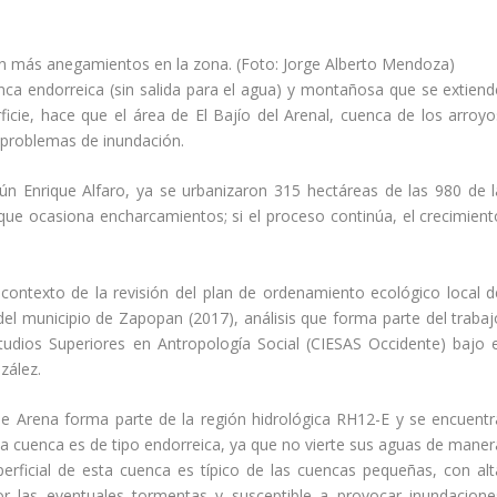
 más anegamientos en la zona. (Foto: Jorge Alberto Mendoza)
nca endorreica (sin salida para el agua) y montañosa que se extiend
cie, hace que el área de El Bajío del Arenal, cuenca de los arroyo
 problemas de inundación.
ún Enrique Alfaro, ya se urbanizaron 315 hectáreas de las 980 de l
e ocasiona encharcamientos; si el proceso continúa, el crecimient
contexto de la revisión del plan de ordenamiento ecológico local d
el municipio de Zapopan (2017), análisis que forma parte del trabaj
tudios Superiores en Antropología Social (CIESAS Occidente) bajo e
zález.
e Arena forma parte de la región hidrológica RH12-E y se encuentr
ta cuenca es de tipo endorreica, ya que no vierte sus aguas de maner
uperficial de esta cuenca es típico de las cuencas pequeñas, con alt
por las eventuales tormentas y susceptible a provocar inundacione