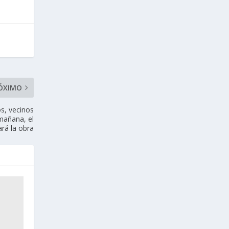
ÓXIMO
os, vecinos
 mañana, el
rá la obra