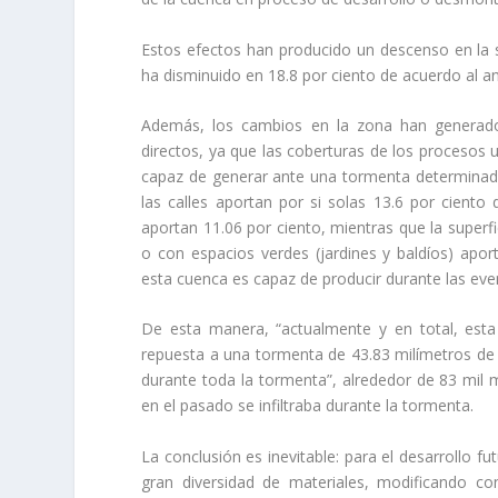
Estos efectos han producido un descenso en la su
ha disminuido en 18.8 por ciento de acuerdo al aná
Además, los cambios en la zona han generado y
directos, ya que las coberturas de los procesos 
capaz de generar ante una tormenta determinada,
las calles aportan por si solas 13.6 por ciento d
aportan 11.06 por ciento, mientras que la superf
o con espacios verdes (jardines y baldíos) apor
esta cuenca es capaz de producir durante las eve
De esta manera, “actualmente y en total, est
repuesta a una tormenta de 43.83 milímetros de a
durante toda la tormenta”, alrededor de 83 mil 
en el pasado se infiltraba durante la tormenta.
La conclusión es inevitable: para el desarrollo fu
gran diversidad de materiales, modificando co