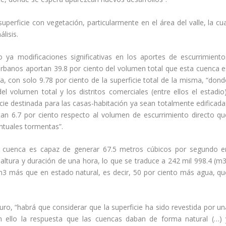
perficie con vegetación, particularmente en el área del valle, la cua
lisis.
a modificaciones significativas en los aportes de escurrimiento
urbanos aportan 39.8 por ciento del volumen total que esta cuenca e
 con solo 9.78 por ciento de la superficie total de la misma, “dond
el volumen total y los distritos comerciales (entre ellos el estadio)
icie destinada para las casas-habitación ya sean totalmente edificada
tan 6.7 por ciento respecto al volumen de escurrimiento directo qu
ntuales tormentas”.
a cuenca es capaz de generar 67.5 metros cúbicos por segundo e
ltura y duración de una hora, lo que se traduce a 242 mil 998.4 (m3
m3 más que en estado natural, es decir, 50 por ciento más agua, qu
turo, “habrá que considerar que la superficie ha sido revestida por un
n ello la respuesta que las cuencas daban de forma natural (…) 