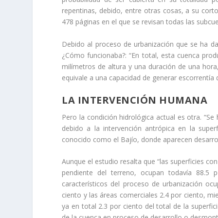
repentinas, debido, entre otras cosas, a su corto
478 páginas en el que se revisan todas las subcu
Debido al proceso de urbanización que se ha da
¿Cómo funcionaba?: “En total, esta cuenca prod
milímetros de altura y una duración de una hora
equivale a una capacidad de generar escorrentía 
LA INTERVENCIÓN HUMANA
Pero la condición hidrológica actual es otra. “Se 
debido a la intervención antrópica en la superf
conocido como el Bajío, donde aparecen desarrollo
Aunque el estudio resalta que “las superficies con
pendiente del terreno, ocupan todavía 88.5 p
característicos del proceso de urbanización ocu
ciento y las áreas comerciales 2.4 por ciento, mi
ya en total 2.3 por ciento del total de la superfi
de la cuenca en proceso de desarrollo o desmont