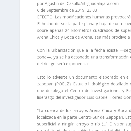
por Agustín del Castillo/ntrguadalajara.com
6 de Septiembre de 2019, 23:03
–
EFECTO. Las modificaciones humanas provocarán
El hecho de ser la parte plana y baja de una cue
sobre apenas 24 kilómetros cuadrados de superfi
Arena Chica y Boca de Arena, sea más proclive a
Con la urbanización que a la fecha existe —seg
zona—, ya se ha detonado una transformación qu
del riesgo será exponencial.
Esto lo advierte un documento elaborado en el 
zapopan (POELZ): Estudio hidrológico detallado d
que desplegó el Centro de Investigaciones y Es
liderazgo del investigador Luis Gabriel Torres Gon
“La cuenca de los arroyos Arena Chica y Boca d
localizada en la parte Centro-Sur de Zapopan. Es
superficial a ningún arroyo o río (…) El valor s
probabilidad de ser cubierta en su totalidad 