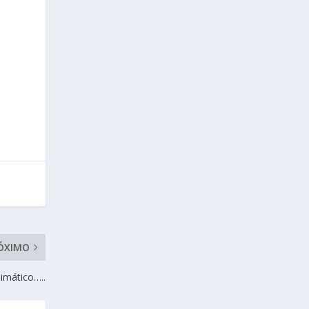
e
ÓXIMO
imático…..