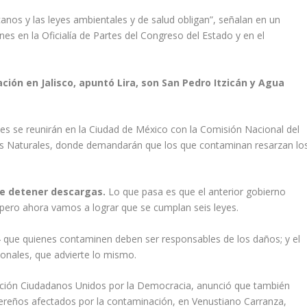
anos y las leyes ambientales y de salud obligan”, señalan en un
s en la Oficialía de Partes del Congreso del Estado y en el
ión en Jalisco, apuntó Lira, son San Pedro Itzicán y Agua
des se reunirán en la Ciudad de México con la Comisión Nacional del
os Naturales, donde demandarán que los que contaminan resarzan lo
de detener descargas.
Lo que pasa es que el anterior gobierno
pero ahora vamos a lograr que se cumplan seis leyes.
 4 que quienes contaminen deben ser responsables de los daños; y el
cionales, que advierte lo mismo.
ización Ciudadanos Unidos por la Democracia, anunció que también
bereños afectados por la contaminación, en Venustiano Carranza,