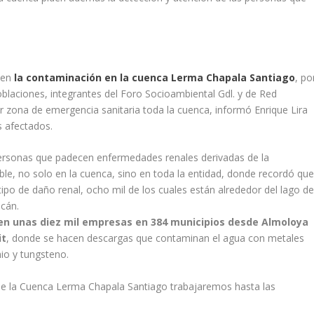
a
cen
la contaminación en la cuenca Lerma Chapala Santiago
, po
poblaciones, integrantes del Foro Socioambiental Gdl. y de Red
 zona de emergencia sanitaria toda la cuenca, informó Enrique Lira
s afectados.
personas que padecen enfermedades renales derivadas de la
le, no solo en la cuenca, sino en toda la entidad, donde recordó qu
ipo de daño renal, ocho mil de los cuales están alrededor del lago d
icán.
isten unas diez mil empresas en 384 municipios desde Almoloya
it
, donde se hacen descargas que contaminan el agua con metales
io y tungsteno.
de la Cuenca Lerma Chapala Santiago trabajaremos hasta las