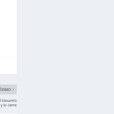
ÓXIMO
l basurero
y lo cierre