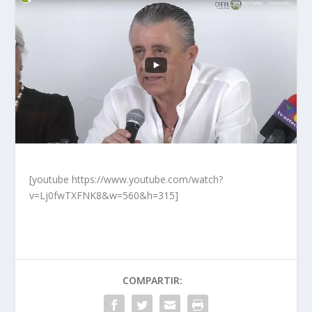
[youtube https://www.youtube.com/watch?
v=Lj0fwTXFNK8&w=560&h=315]
COMPARTIR: