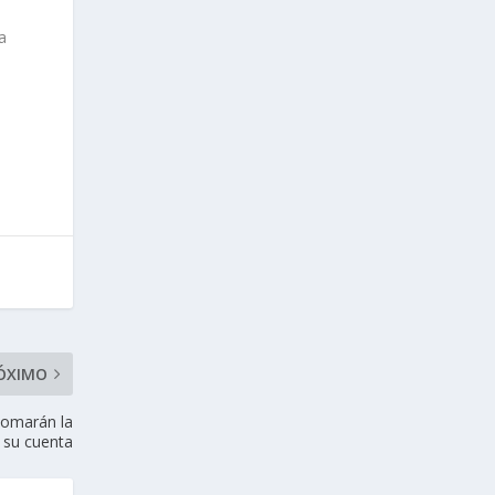
a
ÓXIMO
tomarán la
 su cuenta