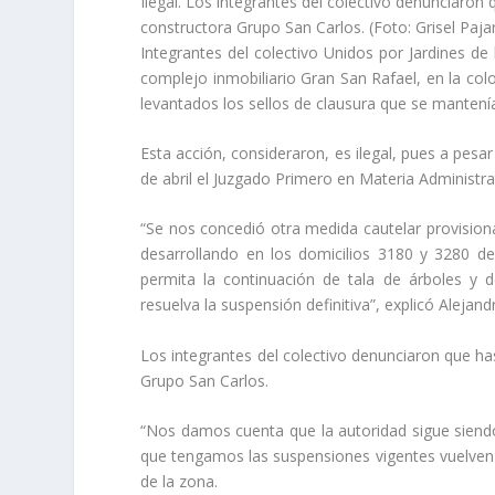
Ilegal. Los integrantes del colectivo denunciaron
constructora Grupo San Carlos. (Foto: Grisel Pajar
Integrantes del colectivo Unidos por Jardines de
complejo inmobiliario Gran San Rafael, en la co
levantados los sellos de clausura que se mantení
Esta acción, consideraron, es ilegal, pues a pes
de abril el Juzgado Primero en Materia Administrat
“Se nos concedió otra medida cautelar provisiona
desarrollando en los domicilios 3180 y 3280 d
permita la continuación de tala de árboles y 
resuelva la suspensión definitiva”, explicó Aleja
Los integrantes del colectivo denunciaron que ha
Grupo San Carlos.
“Nos damos cuenta que la autoridad sigue siendo
que tengamos las suspensiones vigentes vuelven a
de la zona.