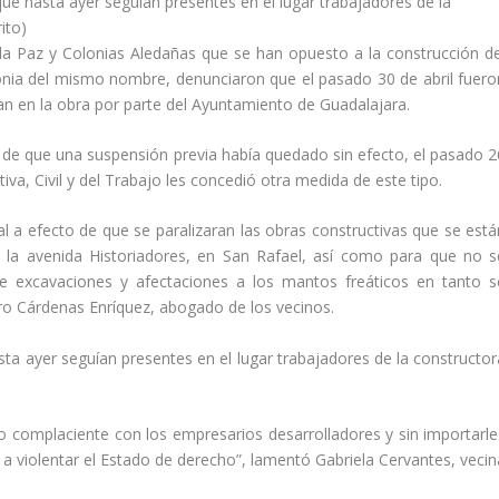
 que hasta ayer seguían presentes en el lugar trabajadores de la
ito)
 la Paz y Colonias Aledañas que se han opuesto a la construcción de
lonia del mismo nombre, denunciaron que el pasado 30 de abril fuero
an en la obra por parte del Ayuntamiento de Guadalajara.
ar de que una suspensión previa había quedado sin efecto, el pasado 2
iva, Civil y del Trabajo les concedió otra medida de este tipo.
l a efecto de que se paralizaran las obras constructivas que se está
e la avenida Historiadores, en San Rafael, así como para que no s
de excavaciones y afectaciones a los mantos freáticos en tanto s
ndro Cárdenas Enríquez, abogado de los vecinos.
sta ayer seguían presentes en el lugar trabajadores de la constructor
 complaciente con los empresarios desarrolladores y sin importarle
 violentar el Estado de derecho”, lamentó Gabriela Cervantes, vecin