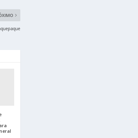
ÓXIMO
laquepaque
e
X
ara
neral