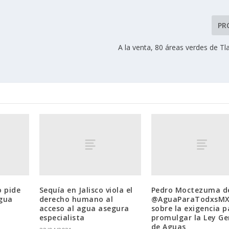
PR
A la venta, 80 áreas verdes de T
o pide
Sequía en Jalisco viola el
Pedro Moctezuma d
agua
derecho humano al
@AguaParaTodxsM
acceso al agua asegura
sobre la exigencia p
especialista
promulgar la Ley Ge
de Aguas