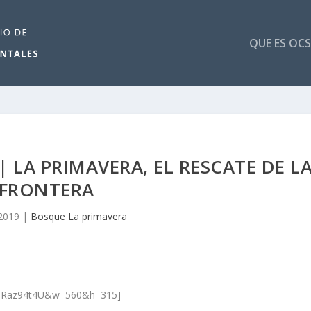
QUE ES OCS
| LA PRIMAVERA, EL RESCATE DE L
FRONTERA
2019
|
Bosque La primavera
PDRaz94t4U&w=560&h=315]