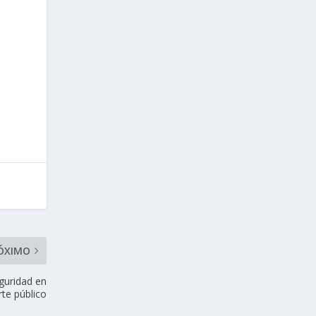
o
ÓXIMO
guridad en
rte público