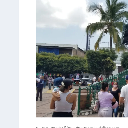
por
Ignacio Pérez Vega
/cronicajalisco.com