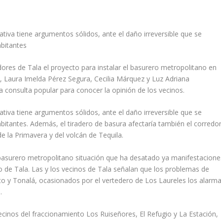
ciativa tiene argumentos sólidos, ante el daño irreversible que se
abitantes
ores de Tala el proyecto para instalar el basurero metropolitano en
, Laura Imelda Pérez Segura, Cecilia Márquez y Luz Adriana
 consulta popular para conocer la opinión de los vecinos.
ciativa tiene argumentos sólidos, ante el daño irreversible que se
bitantes. Además, el tiradero de basura afectaría también el corredo
e la Primavera y del volcán de Tequila.
basurero metropolitano situación que ha desatado ya manifestacione
io de Tala. Las y los vecinos de Tala señalan que los problemas de
lto y Tonalá, ocasionados por el vertedero de Los Laureles los alarm
ó.
ecinos del fraccionamiento Los Ruiseñores, El Refugio y La Estación,