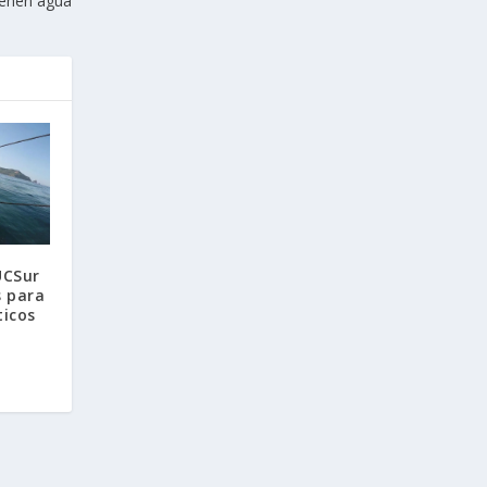
ienen agua
UCSur
 para
ticos