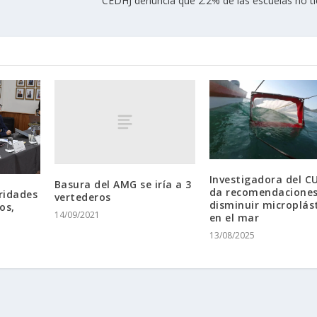
CEDHJ denuncia que 2.2% de las escuelas no t
Investigadora del C
Basura del AMG se iría a 3
da recomendaciones
ridades
vertederos
disminuir microplás
os,
14/09/2021
en el mar
13/08/2025