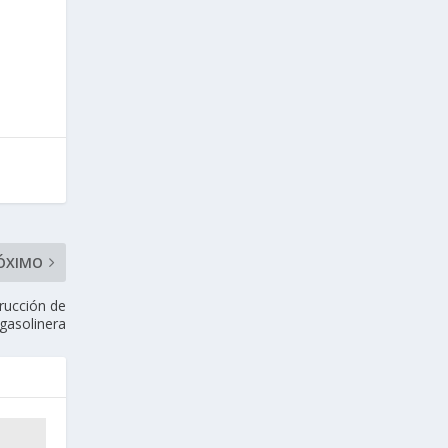
ÓXIMO
rucción de
gasolinera