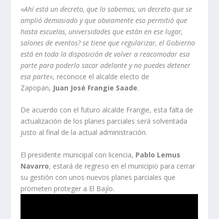
«
Ahí está un decreto, que lo sabemos, un decreto que se
amplió demasiado y que obviamente eso permitió que
hasta escuelas, universidades que están en ese lugar,
salones de eventos? se tiene que regularizar, el Gobierno
está en toda la disposición de volver a reacomodar esa
parte para poderlo sacar adelante y no puedes detener
esa parte
«, reconoce el alcalde electo de
Zapopan,
Juan José Frangie Saade
.
De acuerdo con el futuro alcalde Frangie, esta falta de
actualización de los planes parciales será solventada
justo al final de la actual administración.
El presidente municipal con licencia,
Pablo Lemus
Navarro
, estará de regreso en el municipio para cerrar
su gestión con unos nuevos planes parciales que
prometen proteger a El Bajío.