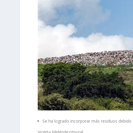
Se ha logrado incorporar más residuos debido
Violeta Meléndez/mural