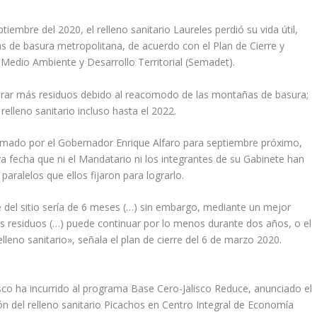
tiembre del 2020, el relleno sanitario Laureles perdió su vida útil,
as de basura metropolitana, de acuerdo con el Plan de Cierre y
Medio Ambiente y Desarrollo Territorial (Semadet).
orar más residuos debido al reacomodo de las montañas de basura;
elleno sanitario incluso hasta el 2022.
ramado por el Gobernador Enrique Alfaro para septiembre próximo,
 fecha que ni el Mandatario ni los integrantes de su Gabinete han
aralelos que ellos fijaron para lograrlo.
e del sitio sería de 6 meses (…) sin embargo, mediante un mejor
 residuos (…) puede continuar por lo menos durante dos años, o el
lleno sanitario», señala el plan de cierre del 6 de marzo 2020.
isco ha incurrido al programa Base Cero-Jalisco Reduce, anunciado el
ón del relleno sanitario Picachos en Centro Integral de Economía