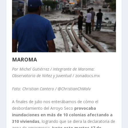
MAROMA
Por Michel Gutiérrez / Integrante de Maroma:
Observatorio de Niñez y Juventud
/ zonadocs.mx
Foto: Christian Cantero / @ChristianChMalv
A finales de julio nos enterábamos de cómo el
desbordamiento del Arroyo Seco
provocaba
inundaciones en más de 10 colonias afectando a
310 viviendas
, logrando que se diera la declaratoria de
zona de emergencia.
Justo este martes 17 de