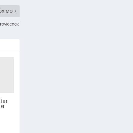
ÓXIMO
rovidencia
 los
El