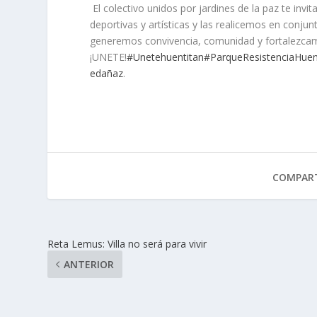
El colectivo unidos por jardines de la paz te invit
deportivas y artísticas y las realicemos en conj
generemos convivencia, comunidad y fortalezcamo
¡UNETE!
#Unetehuentitan
#ParqueResistenciaHuen
edañaz
.
COMPART
Reta Lemus: Villa no será para vivir
ANTERIOR