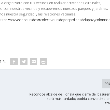
a a organizarte con tus vecinos en realizar actividades culturales,
unto con nuestros vecinos y recuperemos nuestros parques y jardines,
s nuestra seguridad y las relaciones vecinales.
titán
#pazvecinosunidos
#colectivounidoporjardinesdelapazycoloniasa
IR:
PR
Reconoce alcalde de Tonalá que cierre del basurer
será más tardado; podría convertirse e
tr