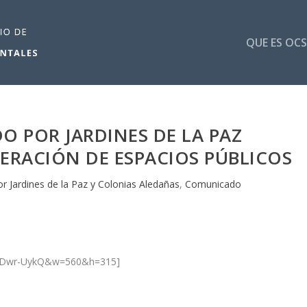
QUE ES OCS
O POR JARDINES DE LA PAZ
RACIÓN DE ESPACIOS PÚBLICOS
r Jardines de la Paz y Colonias Aledañas
,
Comunicado
q2Dwr-UykQ&w=560&h=315]