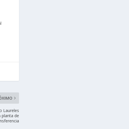
l
ÓXIMO
o Laureles
n planta de
ansferencia