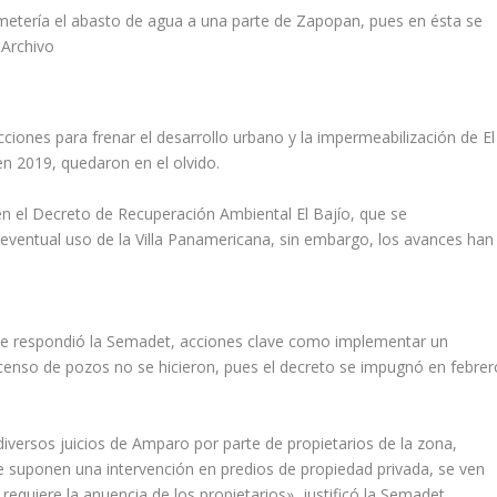
ometería el abasto de agua a una parte de Zapopan, pues en ésta se
 Archivo
cciones para frenar el desarrollo urbano y la impermeabilización de El
en 2019, quedaron en el olvido.
 en el Decreto de Recuperación Ambiental El Bajío, que se
n eventual uso de la Villa Panamericana, sin embargo, los avances han
que respondió la Semadet, acciones clave como implementar un
enso de pozos no se hicieron, pues el decreto se impugnó en febrer
iversos juicios de Amparo por parte de propietarios de la zona,
ue suponen una intervención en predios de propiedad privada, se ven
equiere la anuencia de los propietarios», justificó la Semadet.