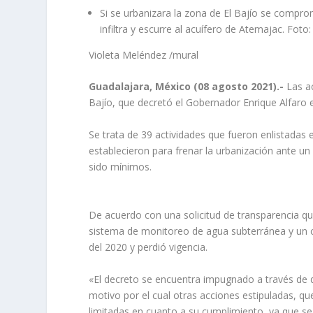
Si se urbanizara la zona de El Bajío se compr
infiltra y escurre al acuífero de Atemajac. Foto:
Violeta Meléndez
/mural
Guadalajara, México (08 agosto 2021).-
Las a
Bajío, que decretó el Gobernador Enrique Alfaro 
Se trata de 39 actividades que fueron enlistadas
establecieron para frenar la urbanización ante u
sido mínimos.
De acuerdo con una solicitud de transparencia 
sistema de monitoreo de agua subterránea y un c
del 2020 y perdió vigencia.
«El decreto se encuentra impugnado a través de d
motivo por el cual otras acciones estipuladas, q
limitadas en cuanto a su cumplimiento, ya que se r