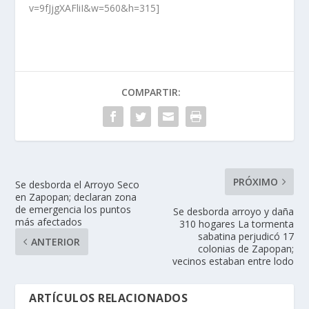
v=9fJjgXAFliI&w=560&h=315]
COMPARTIR:
PRÓXIMO
Se desborda el Arroyo Seco
en Zapopan; declaran zona
de emergencia los puntos
Se desborda arroyo y daña
más afectados
310 hogares La tormenta
sabatina perjudicó 17
ANTERIOR
colonias de Zapopan;
vecinos estaban entre lodo
ARTÍCULOS RELACIONADOS