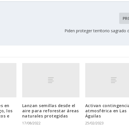
PR
Piden proteger territorio sagrado 
es en
Lanzan semillas desde el
Activan contingenci
go, los
aire para reforestar áreas
atmosférica en Las
cos e
naturales protegidas
Águilas
17/08/2022
25/02/2023