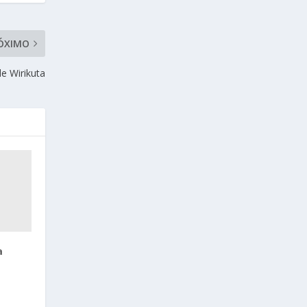
ÓXIMO
de Wirikuta
a