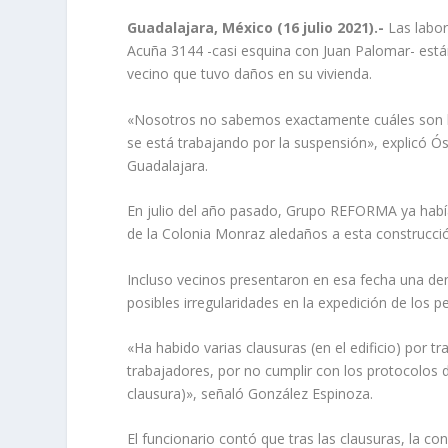
Guadalajara, México (16 julio 2021).-
Las labo
Acuña 3144 -casi esquina con Juan Palomar- est
vecino que tuvo daños en su vivienda.
«Nosotros no sabemos exactamente cuáles son lo
se está trabajando por la suspensión», explicó Ós
Guadalajara.
En julio del año pasado, Grupo REFORMA ya había
de la Colonia Monraz aledaños a esta construcci
Incluso vecinos presentaron en esa fecha una de
posibles irregularidades en la expedición de los p
«Ha habido varias clausuras (en el edificio) por t
trabajadores, por no cumplir con los protocolos de
clausura)», señaló González Espinoza.
El funcionario contó que tras las clausuras, la c