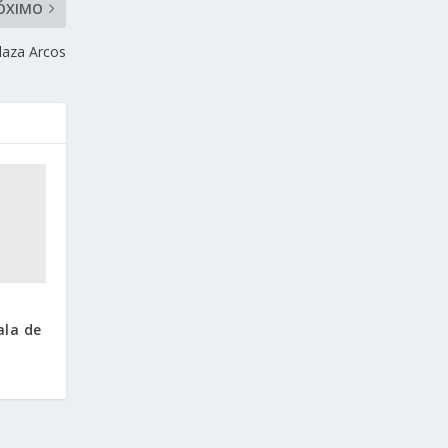
ÓXIMO
laza Arcos
ala de