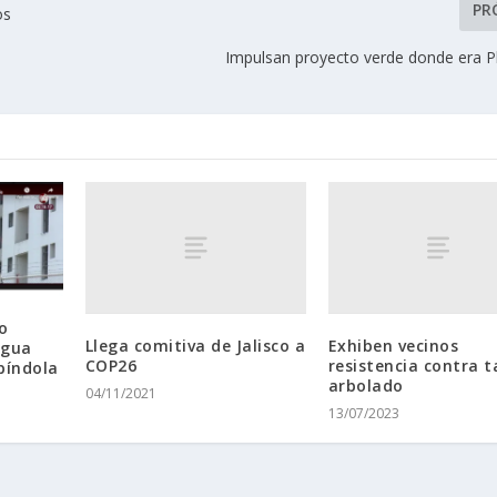
PR
os
Impulsan proyecto verde donde era P
o
Llega comitiva de Jalisco a
Exhiben vecinos
agua
COP26
resistencia contra t
píndola
arbolado
04/11/2021
13/07/2023