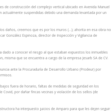
res de construcción del complejo vertical ubicado en Avenida Manuel
án actualmente suspendidas debido una demanda levantada por un
s daños, creemos que es por los muros (…); ahorita en esa obra n
car González Espinoza, director de Inspección y Vigilancia de
 dado a conocer el riesgo al que estaban expuestos los inmuebles
ón, misma que se encuentra a cargo de la empresa Jesarb SA de CV.
nuncia ante la Procuraduría de Desarrollo Urbano (Prodeur) por
ermisos.
rabajos fuera de horario, faltas de medidas de seguridad en los
 Covid, por dañar fincas vecinas y violación de los sellos (de
onstructora ha interpuesto juicios de Amparo para que les dejen seguir