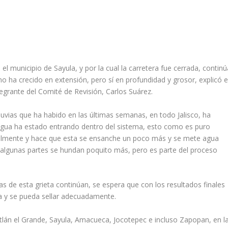
l municipio de Sayula, y por la cual la carretera fue cerrada, continú
 no ha crecido en extensión, pero sí en profundidad y grosor, explicó e
egrante del Comité de Revisión, Carlos Suárez.
luvias que ha habido en las últimas semanas, en todo Jalisco, ha
agua ha estado entrando dentro del sistema, esto como es puro
ácilmente y hace que esta se ensanche un poco más y se mete agua
 algunas partes se hundan poquito más, pero es parte del proceso
as de esta grieta continúan, se espera que con los resultados finales
la y se pueda sellar adecuadamente.
lán el Grande, Sayula, Amacueca, Jocotepec e incluso Zapopan, en l