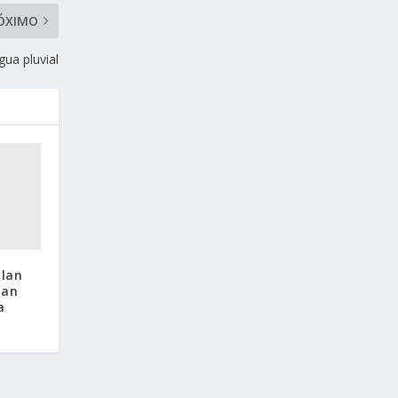
ÓXIMO
gua pluvial
ulan
tan
a