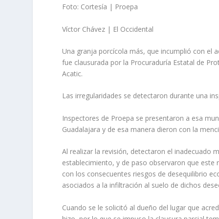
Foto: Cortesía | Proepa
Víctor Chávez | El Occidental
Una granja porcícola más, que incumplió con el a
fue clausurada por la Procuraduría Estatal de Pro
Acatic.
Las irregularidades se detectaron durante una ins
Inspectores de Proepa se presentaron a esa muni
Guadalajara y de esa manera dieron con la menci
Al realizar la revisión, detectaron el inadecuado
establecimiento, y de paso observaron que este 
con los consecuentes riesgos de desequilibrio eco
asociados a la infiltración al suelo de dichos des
Cuando se le solicitó al dueño del lugar que acre
hizo, por lo que se impuso la clausura parcial tem