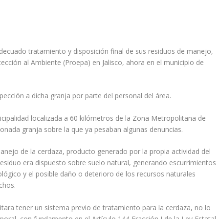
decuado tratamiento y disposición final de sus residuos de manejo,
tección al Ambiente (Proepa) en Jalisco, ahora en el municipio de
pección a dicha granja por parte del personal del área.
cipalidad localizada a 60 kilómetros de la Zona Metropolitana de
onada granja sobre la que ya pesaban algunas denuncias.
 manejo de la cerdaza, producto generado por la propia actividad del
residuo era dispuesto sobre suelo natural, generando escurrimientos
lógico y el posible daño o deterioro de los recursos naturales
echos.
ditara tener un sistema previo de tratamiento para la cerdaza, no lo
poral, con fundamento en el Artículo 144 Fracción I de la Ley Estatal