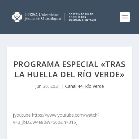
PROGRAMA ESPECIAL «TRAS
LA HUELLA DEL RÍO VERDE»
Jun 30, 2021
|
Canal 44
,
Río verde
[youtube https://www.youtube.com/watch?
v=u_jbD2iw4e8&w=560&h=315]