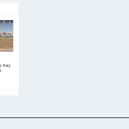
o hay
n