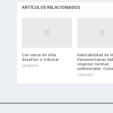
ARTÍCULOS RELACIONADOS
Con venta de Villa
Habitabilidad de Vi
desafían a tribunal
Panamericanas de
respetar normas
28/08/2019
ambientales: Cosí
14/03/2022
Diseñado por
| Desarrollado por
Elegant Themes
WordPr