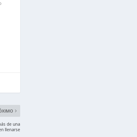
o
ÓXIMO
más de una
n llenarse