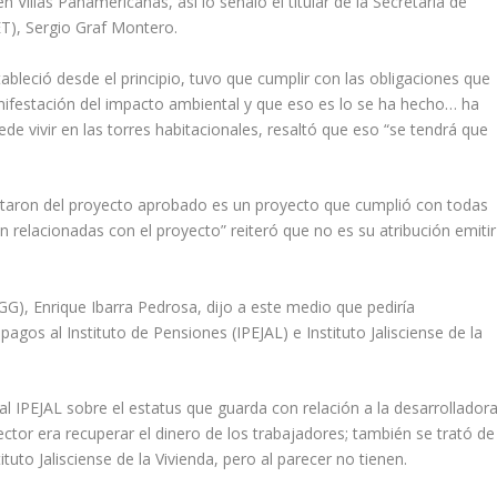
 Villas Panamericanas, asi lo señaló el titular de la Secretaría de
T), Sergio Graf Montero.
tableció desde el principio, tuvo que cumplir con las obligaciones que
anifestación del impacto ambiental y que eso es lo se ha hecho… ha
de vivir en las torres habitacionales, resaltó que eso “se tendrá que
ntaron del proyecto aprobado es un proyecto que cumplió con todas
 relacionadas con el proyecto” reiteró que no es su atribución emitir
GG), Enrique Ibarra Pedrosa, dijo a este medio que pediría
pagos al Instituto de Pensiones (IPEJAL) e Instituto Jalisciense de la
l IPEJAL sobre el estatus que guarda con relación a la desarrollador
rector era recuperar el dinero de los trabajadores; también se trató de
ituto Jalisciense de la Vivienda, pero al parecer no tienen.