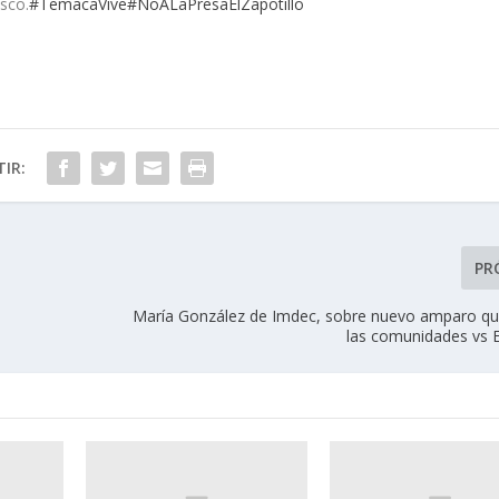
isco.
#TemacaVive
#NoALaPresaElZapotillo
IR:
PR
María González de Imdec, sobre nuevo amparo q
las comunidades vs E