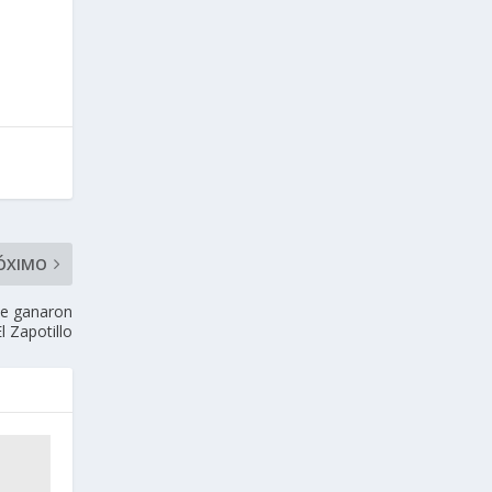
ÓXIMO
ue ganaron
l Zapotillo