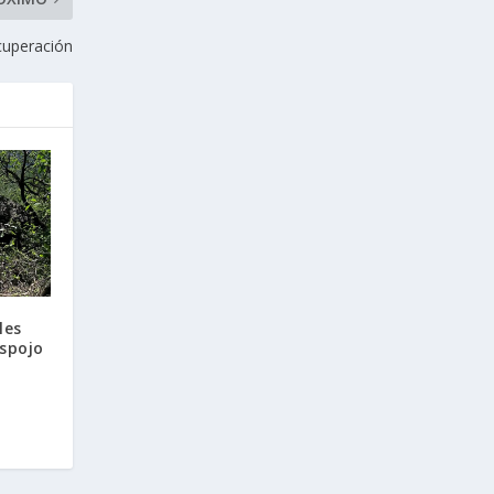
cuperación
les
espojo