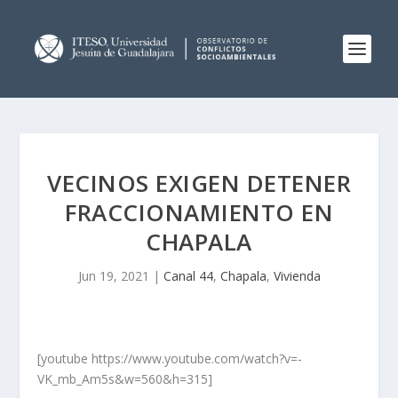
VECINOS EXIGEN DETENER
FRACCIONAMIENTO EN
CHAPALA
Jun 19, 2021
|
Canal 44
,
Chapala
,
Vivienda
[youtube https://www.youtube.com/watch?v=-
VK_mb_Am5s&w=560&h=315]