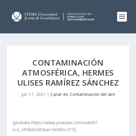
CONTAMINACIÓN
ATMOSFÉRICA, HERMES
ULISES RAMÍREZ SÁNCHEZ
Jun 17, 2021
|
Canal 44
,
Contaminación del aire
[youtube https://www.youtube.com/watch?
v=z_xKNbA5xlE&w=560&h=315]