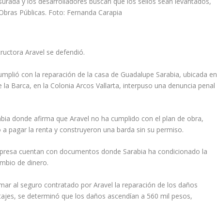
urada y los desarrolladores buscan que los sellos sean levantados,
 Obras Públicas. Foto: Fernanda Carapia
ructora Aravel se defendió.
lió con la reparación de la casa de Guadalupe Sarabia, ubicada e
 la Barca, en la Colonia Arcos Vallarta, interpuso una denuncia penal
ia donde afirma que Aravel no ha cumplido con el plan de obra,
a pagar la renta y construyeron una barda sin su permiso.
empresa cuentan con documentos donde Sarabia ha condicionado la
ambio de dinero.
amar al seguro contratado por Aravel la reparación de los daños
itajes, se determinó que los daños ascendían a 560 mil pesos,